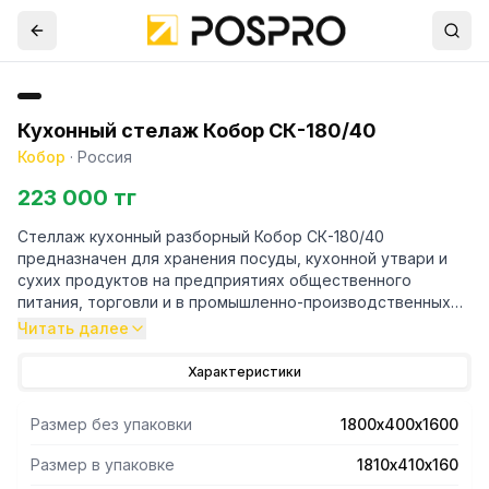
Кухонный стелаж Кобор СК-180/40
Кобор
·
Россия
223 000 тг
Стеллаж кухонный разборный Кобор СК-180/40
предназначен для хранения посуды, кухонной утвари и
сухих продуктов на предприятиях общественного
питания, торговли и в промышленно-производственных
помещении.
Читать далее
- Каркас выполнен в виде уголка 40х40 мм из
Характеристики
оцинкованной стали.
- Полки - из нержавеющей стали AISI 430,расположены
Размер без упаковки
1800х400х1600
каскадным образом.
- Уникальная система крепления полок обеспечивает
Размер в упаковке
1810х410х160
жёсткость конструкции стеллажа.