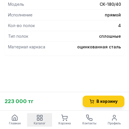
- Ножки регулируются по высоте, что помогает избежать
Модель
СК-180/40
неустойчивости рабочей конструкции.
- Опоры регуляторов высоты не подвержены коррозии во
Исполнение
прямой
влажной среде.
-Стеллаж имеет разборную конструкцию, что является
Кол-во полок
4
большим плюсом при транспортировке и хранении.
Тип полок
сплошные
Материал каркаса
оцинкованная сталь
223 000 тг
В корзину
Главная
Каталог
Корзина
Контакты
Профиль