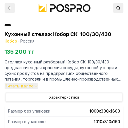
Кухонный стелаж Кобор СК-100/30/430
Кобор
·
Россия
135 200 тг
Стеллаж кухонный разборный Кобор СК-100/30/430
предназначен для хранения посуды, кухонной утвари и
сухих продуктов на предприятиях общественного
питания, торговли и в промышленно-производственных
помещении.
Читать далее
- Каркас выполнен в виде уголка 40х40 мм из
Характеристики
нержавеющей стали.
- Полки - из нержавеющей стали AISI 430,расположены
Размер без упаковки
1000х300х1600
каскадным образом.
- Уникальная система крепления полок обеспечивает
Размер в упаковке
1010х310х160
жёсткость конструкции стеллажа.