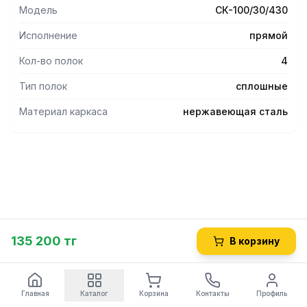
- Ножки регулируются по высоте, что помогает избежать
Модель
СК-100/30/430
неустойчивости рабочей конструкции.
- Опоры регуляторов высоты не подвержены коррозии во
Исполнение
прямой
влажной среде.
-Стеллаж имеет разборную конструкцию, что является
Кол-во полок
4
большим плюсом при транспортировке и хранении.
Тип полок
сплошные
Материал каркаса
нержавеющая сталь
135 200 тг
В корзину
Главная
Каталог
Корзина
Контакты
Профиль