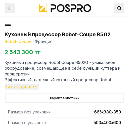
Кухонный процессор Robot-Coupe R502
Robot-Coupe
·
Франция
2 543 300 тг
Кухонный процессор Robot Coupe R502G - уникальное
оборудование, совмещающее в себе функции куттера и
овощерезки.
Эффективный, надежный кухонный процессор Robot-
Coupe способен удовлетворить профессиональные
Читать далее
нужды любого учреждения.
Эксплуатация данного оборудования обеспечивает
Характеристики
значительный выигрыш в производительности и
экономию времени.
Размер без упаковки
665х380х350
С кухонным процессором доступны все виды нарезки,
измельчения, замешивания теста, размалывания и
Размер в упаковке
500х400х600
перемешивания.