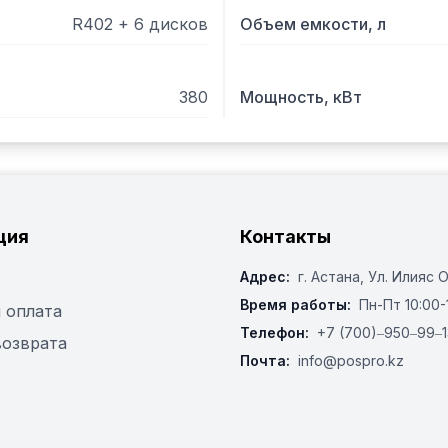
Чаша емкостью 4,5 литра
R402 + 6 дисков
Объем емкости, л
Крышка легко устанавлив
Аппарат поставляется с 
По спецзаказу: зубчатый
380
Мощность, кВт
нож с мелкими зубьями д
2 скорости: 750 и 1500 об
Скорость 1500 об/мин пр
Сьемные чаша и крышка 
Автоматический запуск 
ция
Контакты
удобство и быстроту рабо
Большая воронка (площад
Адрес:
г. Астана, ​Ул. Илияс 
как капуста, сельдерей, 
Время работы:
Пн-Пт 10:00-
Круглая воронка (Ø 58 м
 оплата
нарезки нежных продукт
Телефон:
+7 (700)‒950‒99‒1
возврата
Полная гамма дисков из 
Почта:
info@pospro.kz
фруктов : слайсер, фигур
фри.