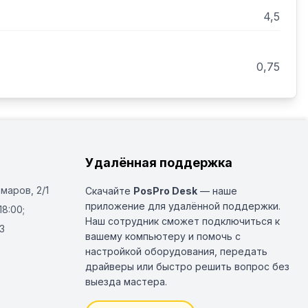
 из нержавеющей стали с ручкой.

4,5
ается на емкость.

гладким ножом со съемным колпачком.

 нож для размалывания и замешивания теста, 
0,75
ля измельчения петрушки.

/мин.

едусмотрена для функции куттера.

из нержавеющий стали.

аппарата с помощью рычага обеспечивает 
Удалённая поддержка
ты.

ь 104 см²) для нарезки объемных овощей, таких 
Омаров, 2/1
Скачайте
PosPro Desk
— наше
салат или томаты.

приложение для удалённой поддержки.
18:00;
м) для нарезки длинных овощей и деликатой 
Наш сотрудник сможет подключиться к
ов, обеспечивающая высокую точность нарезки.

3
вашему компьютеру и помочь с
нержавеющей стали для нарезки овощей и 
настройкой оборудования, передать
ные ломтики, брусочки, терка, кубики, соломка/
драйверы или быстро решить вопрос без
выезда мастера.