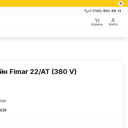
+7 (700)‒950‒99‒13
Корзина
Войти
н Fimar 22/AT (380 V)
лия
2026