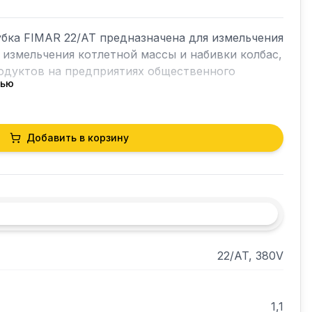
бка FIMAR 22/AT предназначена для измельчения 
 измельчения котлетной массы и набивки колбас, 
одуктов на предприятиях общественного 
тью
авеющей стали, полностью извлекаемый 
ющей стали, отверстие для подачи мяса ø 52 
уктор в масляной ванне, в комплекте с 
Добавить в корзину
ешеткой из нержавеющей стали (отверстия ø 6 
ся ножом из нержавеющей стали. 
ходное отверстие из полированного алюминия, 
али, нижняя защитная решетка, 
ижимном рычаге терки.
22/AT, 380V
1,1