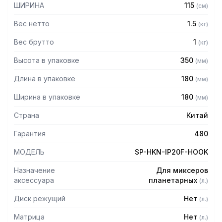
ШИРИНА
115
(
см
)
Вес нетто
1.5
(
кг
)
Вес брутто
1
(
кг
)
Высота в упаковке
350
(
мм
)
Длина в упаковке
180
(
мм
)
Ширина в упаковке
180
(
мм
)
Страна
Китай
Гарантия
480
МОДЕЛЬ
SP-HKN-IP20F-HOOK
Назначение
Для миксеров
аксессуара
планетарных
(
л.
)
Диск режущий
Нет
(
л.
)
Матрица
Нет
(
л.
)