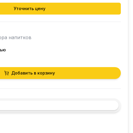
Уточнить цену
ора напитков

тью
Добавить в корзину