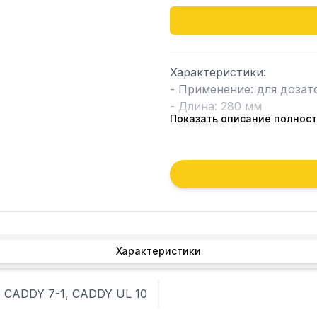
Характеристики:

- Применение: для дозат
- Длина: 280 мм

Показать описание полнос
- Ширина: 215 мм

- Высота: 30 мм

- Цвет: прозрачный

Альтернативные коды:

21980-00000 - BRAS

01980-00000 - UGOLINI

650173 - GEV

Характеристики
, CADDY 7-1, CADDY UL 10