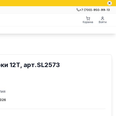
+7 (700)‒950‒99‒13
Корзина
Войти
и 12Т, арт.SL2573
лия
2026