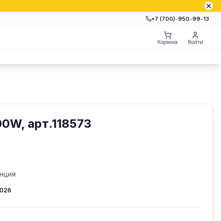
+7 (700)‒950‒99‒13
Корзина
Войти
0W, арт.118573
нция
2026