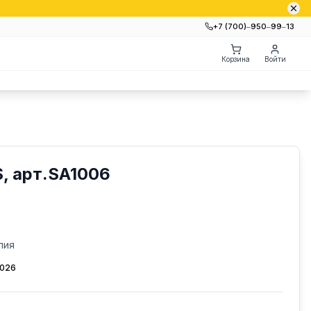
+7 (700)‒950‒99‒13
Корзина
Войти
, арт.SA1006
лия
2026