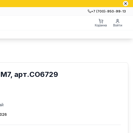
+7 (700)‒950‒99‒13
Корзина
Войти
M7, арт.CO6729
ай
2026