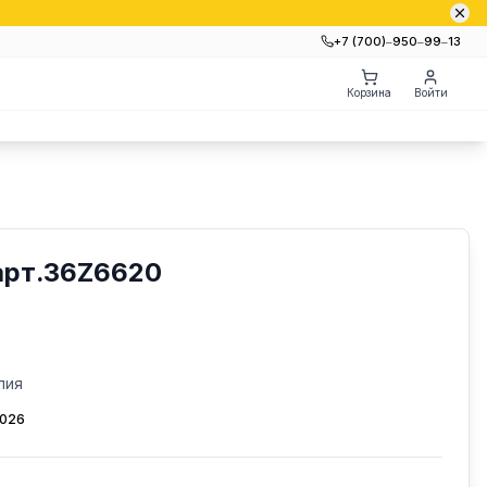
+7 (700)‒950‒99‒13
Корзина
Войти
арт.36Z6620
лия
2026