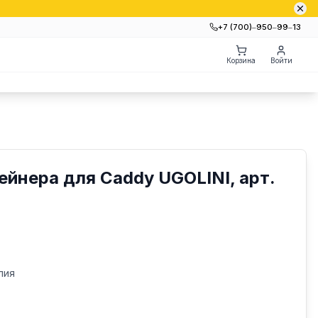
+7 (700)‒950‒99‒13
Корзина
Войти
ейнера для Сaddy UGOLINI, арт.
лия