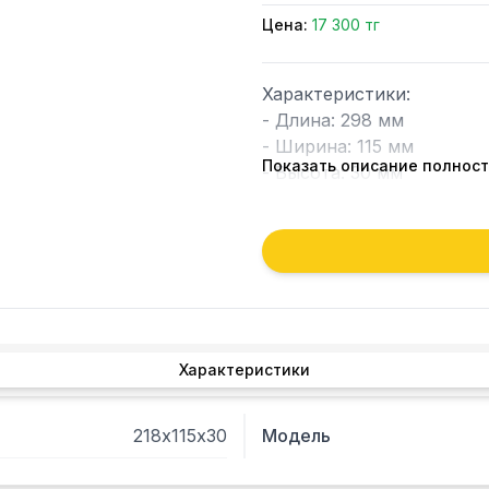
Цена:
17 300 тг
Характеристики:

- Длина: 298 мм

- Ширина: 115 мм

Показать описание полнос
- Высота: 30 мм

- Цвет: прозрачный

Альтернативные коды:

22800-09110 - BRAS

02800-09110 - UGOLINI

22800-09110 - UGOLINI

650121 - GEV

Характеристики
1199136 - LF

Подходит для моделей:

218х115х30
Модель
BRAS:

JOLLY
