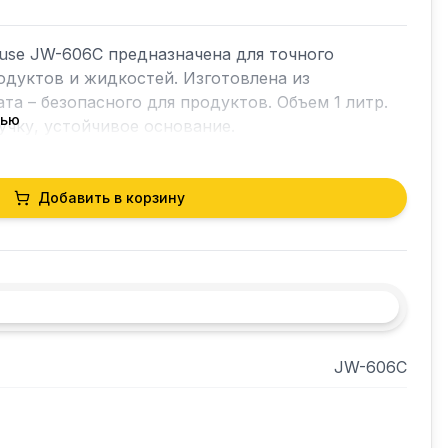
use JW-606C предназначена для точного 
дуктов и жидкостей. Изготовлена из 
а – безопасного для продуктов. Объем 1 литр. 
тью
чку, устойчивое основание.
Добавить в корзину
JW-606C