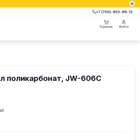
+7 (700)‒950‒99‒13
Корзина
Войти
1л поликарбонат, JW-606C
ай