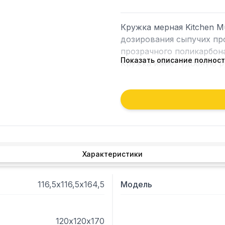
Кружка мерная Kitchen M
дозирования сыпучих про
прозрачного поликарбонат
Показать описание полнос
Кружка имеет удобную ру
Характеристики
116,5х116,5х164,5
Модель
120х120х170