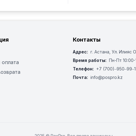
ция
Контакты
Адрес:
г. Астана, ​Ул. Илияс 
Время работы:
Пн-Пт 10:00-
 оплата
Телефон:
+7 (700)‒950‒99‒1
возврата
Почта:
info@pospro.kz
2025 © PosPro. Все права защищены.