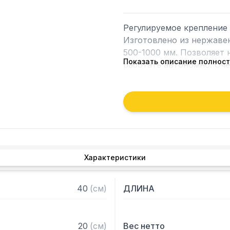
Регулируемое крепление 
Изготовлено из нержаве
500-1000 мм. Позволяет н
Показать описание полнос
работать автономно. Оче
разбирается и легко чист
снижает риск травм, обл
приготовления.

Артикул производителя: 2
Для уточнения совмести
обратиться к вашим мен
Характеристики
40
(
см
)
ДЛИНА
20
(
см
)
Вес нетто