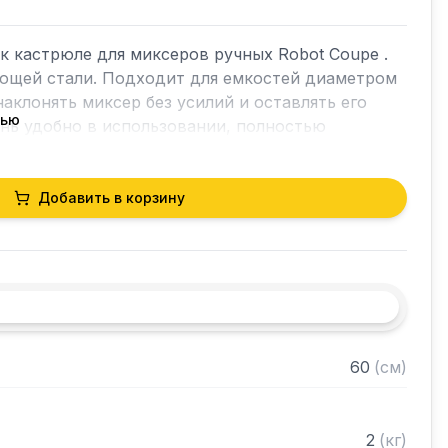
к кастрюле для миксеров ручных Robot Coupe . 
ющей стали. Подходит для емкостей диаметром 
аклонять миксер без усилий и оставлять его 
тью
нь удобно в использовании, полностью 
ится. Использование крепления к кастрюле 
егчает работу пользователя и контроль процесса 
Добавить в корзину
7364.

мости аксессуаров с оборудованием просим 
еджерам и указать серийный номер изделия.
60
(
см
)
2
(
кг
)