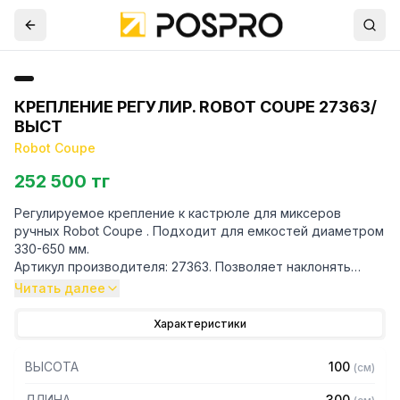
КРЕПЛЕНИЕ РЕГУЛИР. ROBOT COUPE 27363/
ВЫСТ
Robot Coupe
252 500 тг
Регулируемое крепление к кастрюле для миксеров
ручных Robot Coupe . Подходит для емкостей диаметром
330-650 мм.
Артикул производителя: 27363. Позволяет наклонять
миксер без усилий и оставлять его работать автономно.
Читать далее
Очень удобно в использовании, полностью разбирается и
легко чистится. Использование крепления к кастрюле
Характеристики
снижает риск травм, облегчает работу пользователя и
контроль процесса приготовления.
ВЫСОТА
100
(
см
)
Для уточнения совместимости аксессуаров с
ДЛИНА
300