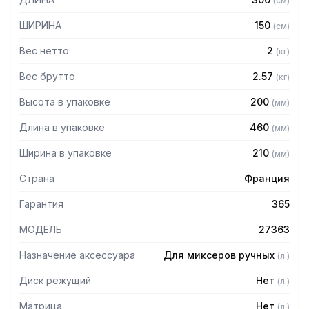
(
см
)
оборудованием просим обратиться к вашим менеджерам
и указать серийный номер изделия.
ШИРИНА
150
(
см
)
Вес нетто
2
(
кг
)
Вес брутто
2.57
(
кг
)
Высота в упаковке
200
(
мм
)
Длина в упаковке
460
(
мм
)
Ширина в упаковке
210
(
мм
)
Страна
Франция
Гарантия
365
МОДЕЛЬ
27363
Назначение аксессуара
Для миксеров ручных
(
л.
)
Диск режущий
Нет
(
л.
)
Матрица
Нет
(
л.
)