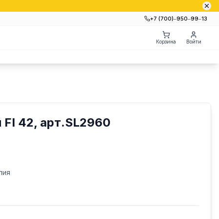
+7 (700)‒950‒99‒13
Корзина
Войти
FI 42, арт.SL2960
лия