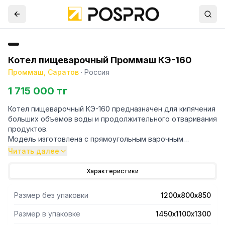
Котел пищеварочный Проммаш КЭ-160
Проммаш, Саратов
·
Россия
1 715 000 тг
Котел пищеварочный КЭ-160 предназначен для кипячения
больших объемов воды и продолжительного отваривания
продуктов.
Модель изготовлена с прямоугольным варочным
сосудом.
Читать далее
Электрический обогрев обеспечивается ТЭНами из
нержавеющей стали, которые установлены в
Характеристики
парогенератор.
Экономичное использование энергоресурсов и
Размер без упаковки
1200х800х850
долговечность в процессе эксплуатации достигаются
благодаря герметичной конструкции изделия.
Размер в упаковке
1450х1100х1300
Дополнительное удобство в работе с котлом