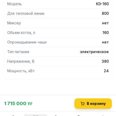
обеспечивается расположением панели управления
Модель
КЭ-160
справа, на лицевой стороне изделия.
По конструктивному исполнению котел стационарный, не
Для тепловой линии
800
опрокидывающийся.
Исполнение: облицовками из н/стали, каркас крашеный
Миксер
нет
металл, герметичная крышка (с давлением в варочном
Объем котла, л
160
сосуде)
Опрокидывание чаши
нет
Тип питания
электрическое
Напряжение, В
380
Мощность, кВт
24
1 715 000 тг
В корзину