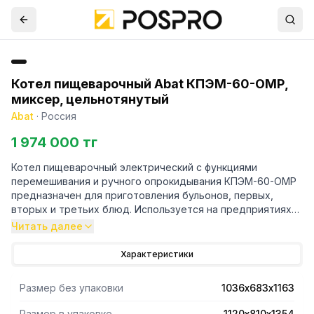
Котел пищеварочный Abat КПЭМ-60-ОМР,
миксер, цельнотянутый
Abat
·
Россия
1 974 000 тг
Котел пищеварочный электрический с функциями
перемешивания и ручного опрокидывания КПЭМ-60-ОМР
предназначен для приготовления бульонов, первых,
вторых и третьих блюд. Используется на предприятиях
общественного питания самостоятельно или в составе
Читать далее
технологических линий.
Характеристики
- Цельнотянутый (без сварных швов) варочный сосуд из
аустенитной нержавеющей стали марки AISI 304.
Размер без упаковки
1036х683х1163
- Корпус из аустенитной нержавеющей стали AISI 304.
- Опрокидывание с помощью ручного привода.
Размер в упаковке
1120х810х1354