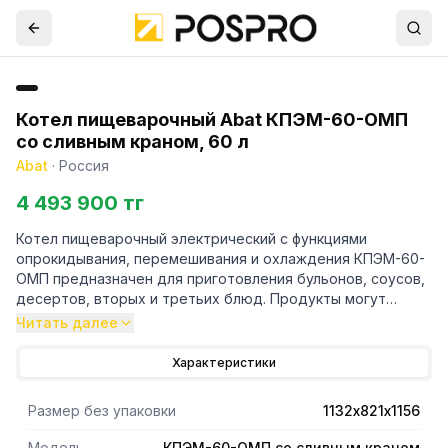
Котел пищеварочный Abat КПЭМ-60-ОМП
со сливным краном, 60 л
Abat
·
Россия
4 493 900 тг
Котел пищеварочный электрический с функциями
опрокидывания, перемешивания и охлаждения КПЭМ-60-
ОМП предназначен для приготовления бульонов, соусов,
десертов, вторых и третьих блюд. Продукты могут
приготавливаться как с перемешиванием, так и без
Читать далее
перемешивания.
Цельнотянутый варочный сосуд из кислотостойкой
Характеристики
нержавеющей стали марки AISI 316. Корпус из
нержавеющей стали AISI 304.
Размер без упаковки
1132х821х1156
Диаметр котла 425 мм.
Опрокидывание с помощью электропривода.
Модель
КПЭМ-60-ОМП со сливным краном