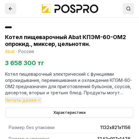
Котел пищеварочный Abat КПЭМ-60-ОМ2
опрокид., миксер, цельнотян.
Abat
·
Россия
3 658 300 тг
Котел пищеварочный электрический с функциями
опрокидывания, перемешивания и охлаждения КПЭМ-60-
ОМ2 предназначен для приготовления бульонов, соусов,
десертов, вторых и третьих блюд. Продукты могут
приготавливаться как с перемешиванием, так и без
Читать далее
перемешивания.
Цельнотянутый варочный сосуд из кислотостойкой
Характеристики
нержавеющей стали марки AISI 316. Корпус из
нержавеющей стали AISI 304.
Размер без упаковки
1132х821х1156
Опрокидывание с помощью электропривода.
Электронная панель управления. Возможность записи до
Размер в упаковке
1242х917х1478