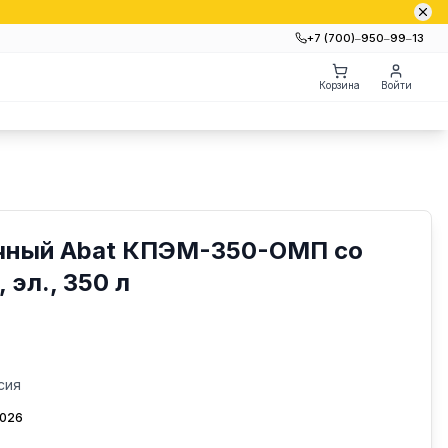
+7 (700)‒950‒99‒13
Корзина
Войти
чный Abat КПЭМ-350-ОМП со
эл., 350 л
сия
2026