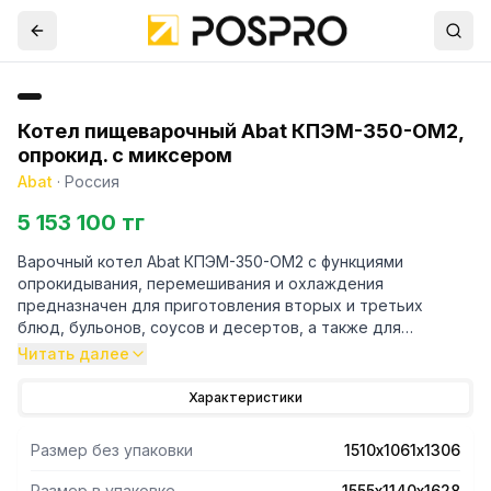
Котел пищеварочный Abat КПЭМ-350-ОМ2,
опрокид. с миксером
Abat
·
Россия
5 153 100 тг
Варочный котел Abat КПЭМ-350-ОМ2 с функциями
опрокидывания, перемешивания и охлаждения
предназначен для приготовления вторых и третьих
блюд, бульонов, соусов и десертов, а также для
кипячения воды на предприятиях пищевой
Читать далее
промышленности и общественного питания.
Характеристики
Режим работы котла:
- Нагрев (от 3 до 110 °C).
Размер без упаковки
1510х1061х1306
- Охлаждение (от 110 до 3 °C).
- Программа (до 50 пользовательских программ по 5
Размер в упаковке
1555х1140х1628