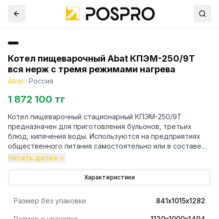
Котел пищеварочный Abat КПЭМ-250/9Т
вся нерж с тремя режимами нагрева
Abat
·
Россия
1 872 100 тг
Котел пищеварочный стационарный КПЭМ-250/9Т
предназначен для приготовления бульонов, третьих
блюд, кипячения воды. Используются на предприятиях
общественного питания самостоятельно или в составе
технологических линий. Внимание: не предназначен для
Читать далее
приготовления повидла, джема и мусса.
Характеристики
- Три режима работы.
- Слив готового продукта осуществляется краном
Размер без упаковки
841х1015х1282
большого диаметра на лицевой панели.
- Удобная ручка крышки котла фиксируется в любом
Размер в упаковке
1120х1000х1494