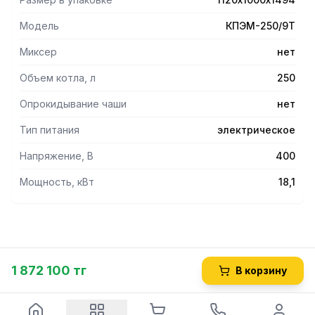
положении.
- Нагрев воды осуществляется способом "пароводяной
Модель
КПЭМ-250/9Т
рубашки".
- При отсутствии воды в "пароводяной рубашке"
Миксер
нет
срабатывает автоматическое отключение нагрева.
- Регулируемые по высоте ножки.
Объем котла, л
250
- Корпус и варочный сосуд котла выполнены полностью
Опрокидывание чаши
нет
из нержавеющей стали AISI 304.
Тип питания
электрическое
Опции:
- Комплект пароварочный КП.
Напряжение, В
400
- Варочный сосуд из кислотостойкой нержавеющей стали
марки AISI 316.
Мощность, кВт
18,1
1 872 100 тг
В корзину