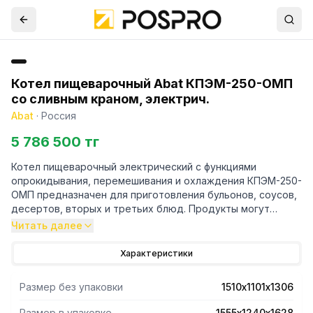
Котел пищеварочный Abat КПЭМ-250-ОМП
со сливным краном, электрич.
Abat
·
Россия
5 786 500 тг
Котел пищеварочный электрический с функциями
опрокидывания, перемешивания и охлаждения КПЭМ-250-
ОМП предназначен для приготовления бульонов, соусов,
десертов, вторых и третьих блюд. Продукты могут
приготавливаться как с перемешиванием, так и без
Читать далее
перемешивания.
Характеристики
Размер без упаковки
1510х1101х1306
Размер в упаковке
1555х1240х1628