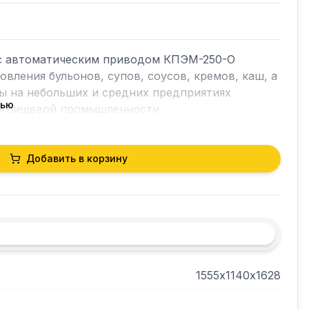
с автоматическим приводом КПЭМ-250-О 
вления бульонов, супов, соусов, кремов, каш, а 
ы на небольших и средних предприятиях 
тью
и пищевой промышленности. 

можность регулировки температуры 
Добавить в корзину
 диапазоне 20-120 градусов.

1555х1140х1628
ки котла к столешнице.
