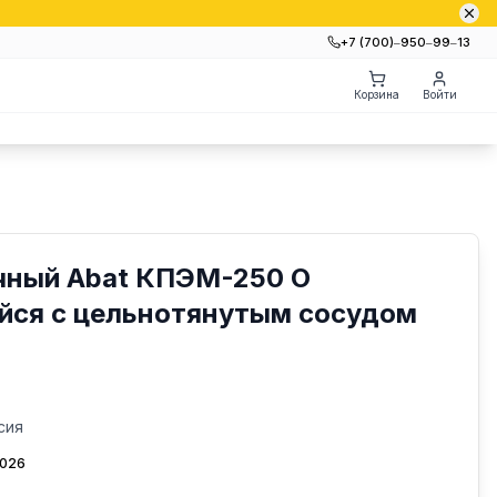
+7 (700)‒950‒99‒13
Корзина
Войти
чный Abat КПЭМ-250 О
ся с цельнотянутым сосудом
сия
2026