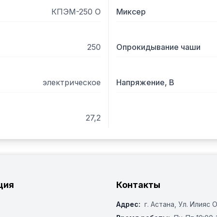
 Опции:

КПЭМ-250 О
Миксер
- Пароварочный комплек
250
Опрокидывание чаши
электрическое
Напряжение, В
27,2
ция
Контакты
Адрес:
г. Астана, ​Ул. Илияс 