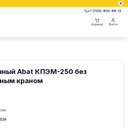
+7 (700)‒950‒99‒13
Корзина
Войти
чный Abat КПЭМ-250 без
вным краном
сия
2026