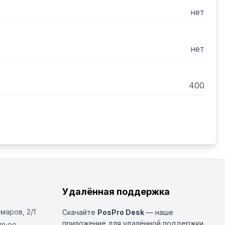
ен для приготовления повидла, джема и мусса.
нет
нет
400
Удалённая поддержка
Омаров, 2/1
Скачайте
PosPro Desk
— наше
приложение для удалённой поддержки.