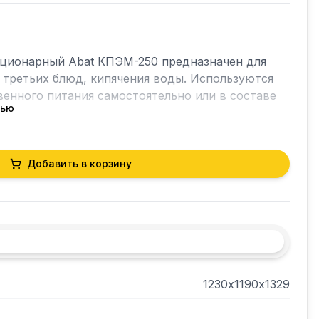
ционарный Abat КПЭМ-250 предназначен для 
 третьих блюд, кипячения воды. Используются 
енного питания самостоятельно или в составе 
тью
осуществляется краном большого диаметра на 
Добавить в корзину
тла фиксируется в любом положении.

.

ется способом "пароводяной рубашки". При 
оводяной рубашке" срабатывает автоматическое 
у.

1230х1190х1329
д котла выполнены полностью  из нержавеющей 