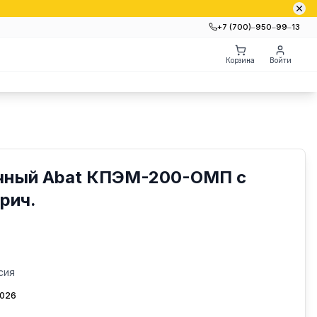
+7 (700)‒950‒99‒13
Корзина
Войти
чный Abat КПЭМ-200-ОМП с
рич.
сия
2026