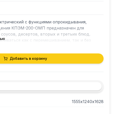
ктрический с функциями опрокидывания, 
ения КПЭМ-200-ОМП предназначен для 
соусов, десертов, вторых и третьих блюд. 
тью
ливаться как с перемешиванием, так и без 
Добавить в корзину
1555х1240х1628