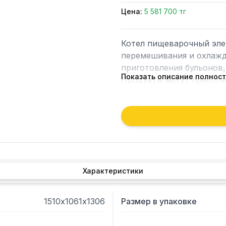
Цена:
5 581 700 тг
Котел пищеварочный эле
перемешивания и охлажд
приготовления бульонов, 
Показать описание полнос
Продукты могут приготав
перемешивания.
Характеристики
1510х1061х1306
Размер в упаковке