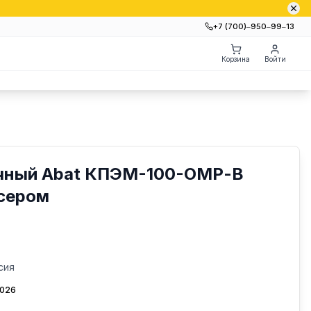
+7 (700)‒950‒99‒13
Корзина
Войти
чный Abat КПЭМ-100-ОМР-В
ксером
сия
2026