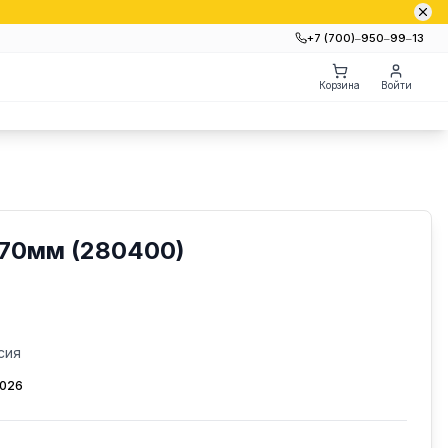
+7 (700)‒950‒99‒13
Корзина
Войти
270мм (280400)
сия
2026