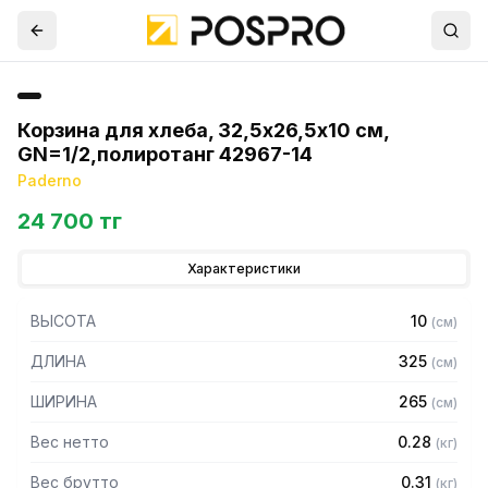
Корзина для хлеба, 32,5х26,5х10 см,
GN=1/2,полиротанг 42967-14
Paderno
24 700 тг
Характеристики
ВЫСОТА
10
(
см
)
ДЛИНА
325
(
см
)
ШИРИНА
265
(
см
)
Вес нетто
0.28
(
кг
)
Вес брутто
0.31
(
кг
)