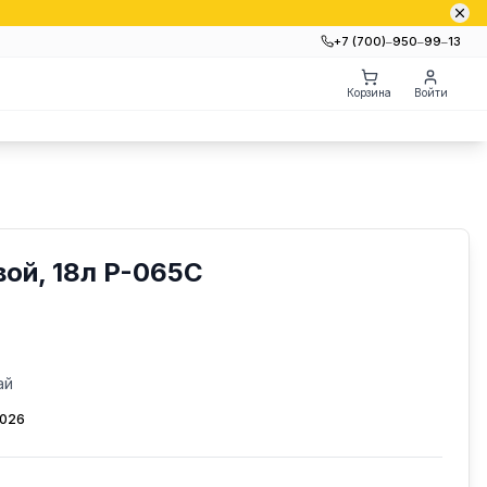
+7 (700)‒950‒99‒13
Корзина
Войти
ой, 18л P-065C
ай
2026