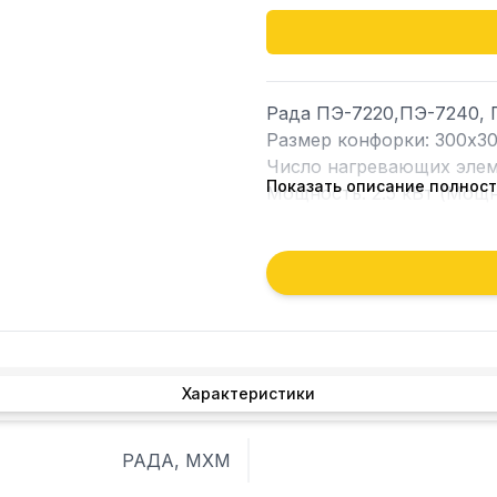
Рада ПЭ-7220,ПЭ-7240, 
Размер конфорки: 300х30
Число нагревающих элеме
Показать описание полнос
Мощность: 2.5 кВт (Мощно
Номинальное напряжение:
Рабочая температура пов
Коммутируется 4-позици
000
Характеристики
РАДА, МХМ