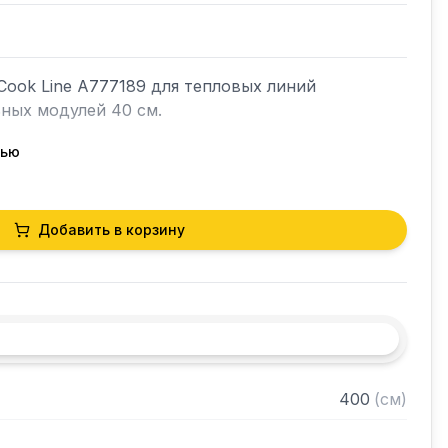
ook Line A777189 для тепловых линий 
ных модулей 40 см.

тью
веющей стали

Добавить в корзину
уточнения совместимости аксессуаров с 
братиться к вашим менеджерам.
400
(
см
)