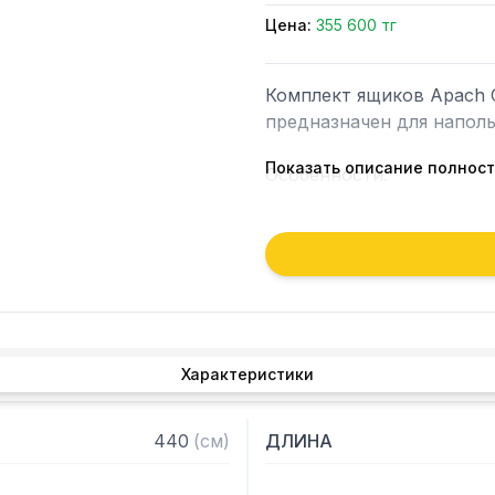
Цена:
355 600 тг
Комплект ящиков Apach C
предназначен для наполь
Показать описание полнос
Особенности:

— Изготовлены из нержа
— Размер GN1/1

— Оснащены ручками

— В комплекте 2 шт Для 
оборудованием просим о
Характеристики
440
(
см
)
ДЛИНА