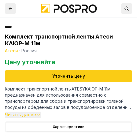
Комплект транспортной ленты Атеси
КАЮР-М 11м
Атеси
·
Россия
Цену уточняйте
Уточнить цену
Комплект транспортной лентыATESYКАЮР-М 11м
предназначен для использования совместно с
транспортером для сбора и транспортировки грязной
посуды из обеденных залов в посудомоечное отделение
или для перемещения посуды внутри отделения.
Читать далее
- Транспортерная лента позволяет не только до
Характеристики
минимума снизить шум, образуемый в процессе работы