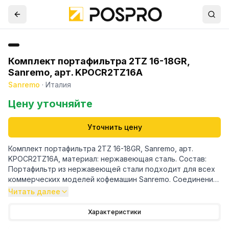
Комплект портафильтра 2TZ 16-18GR,
Sanremo, арт. KPOCR2TZ16A
Sanremo
·
Италия
Цену уточняйте
Уточнить цену
Комплект портафильтра 2TZ 16-18GR, Sanremo, арт.
KPOCR2TZ16A, материал: нержавеющая сталь. Состав:
Портафильтр из нержавеющей стали подходит для всех
коммерческих моделей кофемашин Sanremo. Соединение
с двойным носиком 3/8 дюйма , несъемная ручка.
Читать далее
Толщина ушек 6 мм. В комплект также входит пружина 1,2
мм и фильтрующая корзина IMS Competition на 16-18 грамм
Характеристики
с 715 отверстиями, высотой 26 мм и общим внешним