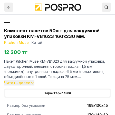
Комплект пакетов 50шт для вакуумной
упаковки KM-VB1623 160х230 мм.
Kitchen Muse
·
Китай
12 200 тг
Пакет Kitchen Muse KM-VB1623 для вакуумной упаковки,
двухсторонний: внешняя сторона гладкая 1,5 мм
(полиамид), внутренняя - гладкая 6,5 мм (полиэтилен),
объединённые в 1 слой. Толщина 75 мкм.
Размер 160х230 мм.
Читать далее
В упаковке 50 шт.
Для упаковщиков VIATTO VA-VS330, VAVS999LUX, VA-
Характеристики
VS320
Размер без упаковки
169х130х45
Размер в упаковке
170х140х50