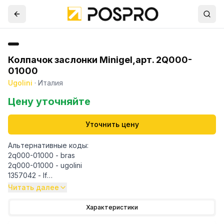
Колпачок заслонки Minigel,арт. 2Q000-
01000
Ugolini
·
Италия
Цену уточняйте
Уточнить цену
Альтернативные коды:
2q000-01000 - bras
2q000-01000 - ugolini
1357042 - lf
Читать далее
Подходит для моделей:
Ugolini:
Характеристики
Mini gel, mini gel 1, mini gel 2, mini gel 3, mini gel plus 1, mini gel