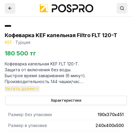
Кофеварка KEF капельная Filtro FLT 120-T
KEF
·
Турция
180 500 тг
Кофеварка капельная KEF FLT 120-T.
Защита от включения без воды.
Быстрое время заваривания (6 минут).
Производительность 144 чашки/час.
Емкость термоса 1,9 л.
Читать далее
Подключение к электросети: 220 В - 1N
Электрическая мощность 2,2 кВт
Характеристики
Вес: 5,3 кг.
Габариты: 190×370×440 мм
Размер без упаковки
190х370х451
Размер в упаковке
240х400х500