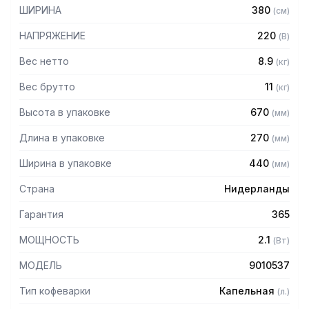
кувшин 2,1 л, 8 мин/контейнер 2,4 л
ШИРИНА
380
(
см
)
— Цвет: черный
НАПРЯЖЕНИЕ
220
(
В
)
Вес нетто
8.9
(
кг
)
Вес брутто
11
(
кг
)
Высота в упаковке
670
(
мм
)
Длина в упаковке
270
(
мм
)
Ширина в упаковке
440
(
мм
)
Страна
Нидерланды
Гарантия
365
МОЩНОСТЬ
2.1
(
Вт
)
МОДЕЛЬ
9010537
Тип кофеварки
Капельная
(
л.
)