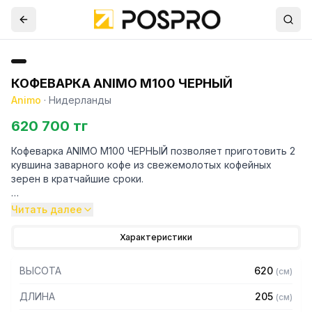
КОФЕВАРКА ANIMO M100 ЧЕРНЫЙ
Animo
·
Нидерланды
620 700 тг
Кофеварка ANIMO M100 ЧЕРНЫЙ позволяет приготовить 2
кувшина заварного кофе из свежемолотых кофейных
зерен в кратчайшие сроки.
Особенности:
Читать далее
— Два стеклянных кувшина в комплекте
Характеристики
— Заливная
— Защита от включения без воды
ВЫСОТА
620
(
см
)
— Производительность: 144 чашки в час (18 л.)
— Объем кувшинов: 2/2 л
ДЛИНА
205
(
см
)
— Время заваривания: примерно 6 минут/кувшин