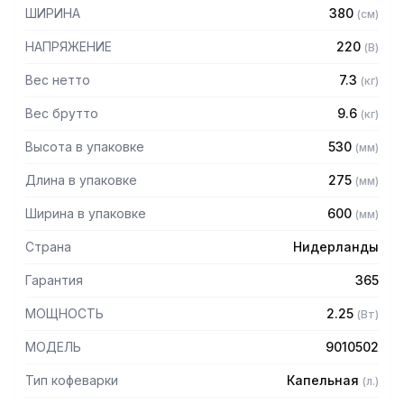
— Поддерживаемая температура: 80-85C
ШИРИНА
380
(
см
)
— Габариты (ШхГхВ): 205х380х460/620 мм (включая
НАПРЯЖЕНИЕ
220
(
В
)
верхний стеклянный кувшин)
— Цвет: черный
Вес нетто
7.3
(
кг
)
Вес брутто
9.6
(
кг
)
Высота в упаковке
530
(
мм
)
Длина в упаковке
275
(
мм
)
Ширина в упаковке
600
(
мм
)
Страна
Нидерланды
Гарантия
365
МОЩНОСТЬ
2.25
(
Вт
)
МОДЕЛЬ
9010502
Тип кофеварки
Капельная
(
л.
)