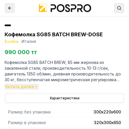
Кофемолка SG85 BATCH BREW-DOSE
Eureka
·
Италия
990 000 тг
Кофемолка SG85 BATCH BREW, 85 мм жернова из
закаленной стали, производительность 10-13 г/сек,
двигатель 1350 об/мин, дневная производительность до
30 кг, бесступенчатая микрометрическая регулировка
помола, рекомендована для альтернативных способов
Читать далее
заваривания (дрип, френч-пресс), система охлаждения,
держатель корзины фильтра, регулируемый носик,
Характеристики
вместимость бункера 1,2 кг. 230 В, 0,5 кВт, 23 кг.
Размер без упаковки
300х220х600
Размер в упаковке
320х300х650