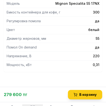
точность настройки и экономию времени и кофе.
Модель
Mignon Specialita 55 17NX
Сенсорная панель управления с дисплеем. Счетчик
порций. Режим непрерывной работы.
Емкость контейнера для кофе, г
300
Производительность – до 2,5 г/сек.
Плоские жернова из закаленной стали.
Регулировка помола
да
Скорость 1350 об/мин.
Цвет
белый
Низкий уровень шума при работе.
Корпус белого цвета с хромированными элементами.
Диаметр жерновов, мм
55
Боковые панели из нержавеющей стали.
Помол On demand
да
Напряжение, В
220
Мощность, кВт
0,31
279 600 тг
В корзину