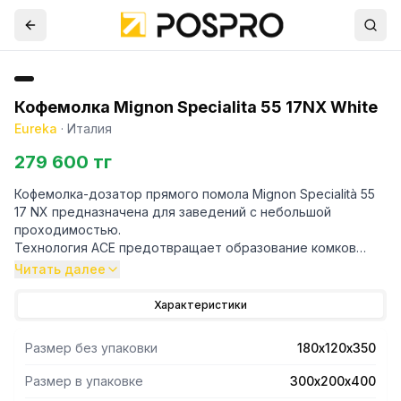
Кофемолка Mignon Specialita 55 17NX White
Eureka
·
Италия
279 600 тг
Кофемолка-дозатор прямого помола Mignon Specialità 55
17 NX предназначена для заведений с небольшой
проходимостью.
Технология ACE предотвращает образование комков
молотого кофе.
Читать далее
Жернова специальной конструкции подходят как для
эспрессо, так и для всех видов фильтр-кофе.
Характеристики
Благодаря особой геометрии и регулируемой опоре
вилка Eureka идеально подходит для любого типа
Размер без упаковки
180х120х350
портафильтра.
Система бесступенчатой микрометрической регулировки
Размер в упаковке
300х200х400
помола, запатентованная Eureka, обеспечивает высокую