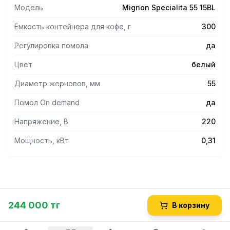
точность настройки и экономию времени и кофе.
Модель
Mignon Specialita 55 15BL
Сенсорная панель управления с дисплеем. Счетчик
порций. Режим непрерывной работы.
Емкость контейнера для кофе, г
300
Производительность – до 2,5 г/сек.
Плоские жернова из закаленной стали.
Регулировка помола
да
Скорость 1350 об/мин.
Цвет
белый
Низкий уровень шума при работе.
Корпус белого цвета. Крышка и носик черного цвета.
Диаметр жерновов, мм
55
Помол On demand
да
Напряжение, В
220
Мощность, кВт
0,31
244 000 тг
В корзину