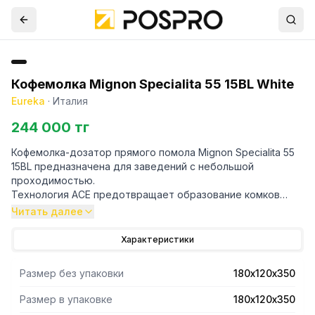
Кофемолка Mignon Specialita 55 15BL White
Eureka
·
Италия
244 000 тг
Кофемолка-дозатор прямого помола Mignon Specialita 55
15BL предназначена для заведений с небольшой
проходимостью.
Технология ACE предотвращает образование комков
молотого кофе.
Читать далее
Жернова специальной конструкции подходят как для
эспрессо, так и для всех видов фильтр-кофе.
Характеристики
Благодаря особой геометрии и регулируемой опоре
вилка Eureka идеально подходит для любого типа
Размер без упаковки
180х120х350
портафильтра.
Система бесступенчатой микрометрической регулировки
Размер в упаковке
180х120х350
помола, запатентованная Eureka, обеспечивает высокую