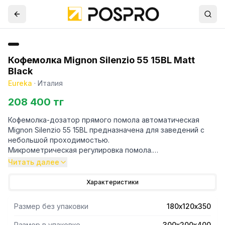
Кофемолка Mignon Silenzio 55 15BL Matt
Black
Eureka
·
Италия
208 400 тг
Кофемолка-дозатор прямого помола автоматическая
Mignon Silenzio 55 15BL предназначена для заведений с
небольшой проходимостью.
Микрометрическая регулировка помола.
Дозировка регулируется таймером.
Читать далее
Режим непрерывной работы
Емкость резервуара кофе - 300г
Характеристики
Жернова из закаленной стали 55 мм
Скорость вращения 1350 об/мин
Размер без упаковки
180х120х350
Производительность, (г/с) 1,8 - 2,5 Espresso, 2,5 - 3,5 Brew
Размер в упаковке
300х200х400