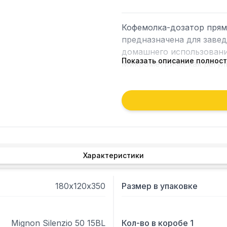
Кофемолка-дозатор прямог
предназначена для завед
домашнего использования
Показать описание полнос
Микрометрическая регули
Технология ACE предотвр
Жернова специальной кон
подходят как для эспресс
из закаленной стали.

Дозировка регулируется 
Благодаря особой геомет
идеально подходит для л
Характеристики
Скорость 1350 об/мин.

Производительность: до 2,
Низкий уровень шума при
180х120х350
Размер в упаковке
Корпус белого цвета. Кр
Mignon Silenzio 50 15BL
Кол-во в коробе 1