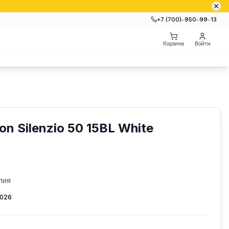
+7 (700)‒950‒99‒13
Корзина
Войти
n Silenzio 50 15BL White
лия
2026