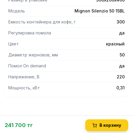
Благодаря особой геометрии и регулируемой опоре
вилка Eureka идеально подходит для любого типа
Модель
Mignon Silenzio 50 15BL
портафильтра.
Скорость 1350 об/мин.
Емкость контейнера для кофе, г
300
Производительность: до 2,3 г/сек.
Низкий уровень шума при работе.
Регулировка помола
да
Цвет корпуса красный. Крышка и носик из металла
Цвет
красный
черного цвета.
Диаметр жерновов, мм
50
Помол On demand
да
Напряжение, В
220
Мощность, кВт
0,31
241 700 тг
В корзину