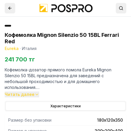
Кофемолка Mignon Silenzio 50 15BL Ferrari
Red
Eureka
·
Италия
241 700 тг
Кофемолка-дозатор прямого помола Eureka Mignon
Silenzio 50 15BL предназначена для заведений с
небольшой проходимостью и для домашнего
использования.
Микрометрическая регулировка помола.
Читать далее
Технология ACE предотвращает образование комков
молотого кофе.
Характеристики
Жернова специальной конструкции, изготовленные из
закаленной стали, подходят как для эспрессо, так и для
Размер без упаковки
180х120х350
всех видов фильтр-кофе. Жернова из закаленной стали.
Дозировка регулируется таймером.
Размер в упаковке
300х200х400