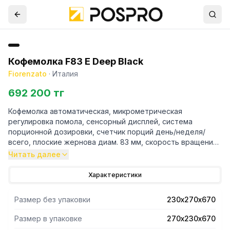
Кофемолка F83 E Deep Black
Fiorenzato
·
Италия
692 200 тг
Кофемолка автоматическая, микрометрическая
регулировка помола, сенсорный дисплей, система
порционной дозировки, счетчик порций день/неделя/
всего, плоские жернова диам. 83 мм, скорость вращения
жерновов: 1350 об/мин, контейнер для зернового кофе на
Читать далее
1,5 кг, 0.65 кВт, 220В, вес нетто 19 кг, цвет корпуса:
черный, матовый.
Характеристики
Размер без упаковки
230х270х670
Размер в упаковке
270х230х670