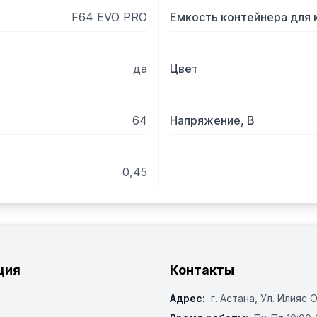
восхитительного результ
F64 EVO PRO
Емкость контейнера для к
да
Цвет
64
Напряжение, В
0,45
ция
Контакты
Адрес:
г. Астана, ​Ул. Илияс 