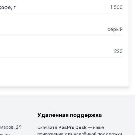
ата!
офе, г
1 500
серый
220
Удалённая поддержка
Омаров, 2/1
Скачайте
PosPro Desk
— наше
приложение для удалённой поддержки.