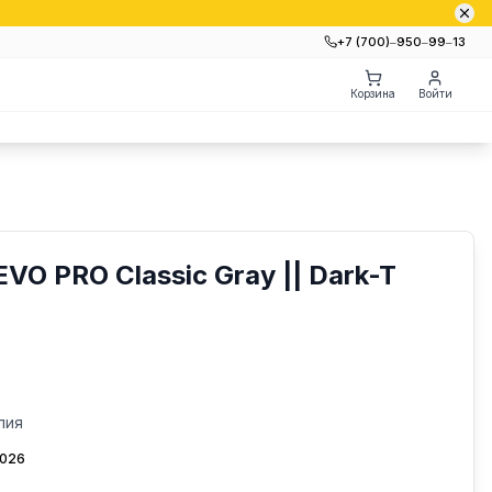
+7 (700)‒950‒99‒13
Корзина
Войти
O PRO Classic Gray || Dark-T
лия
2026