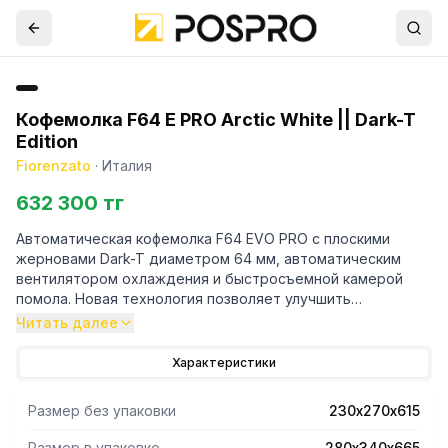
Кофемолка F64 E PRO Arctic White || Dark-T
Edition
Fiorenzato
·
Италия
632 300 тг
Автоматическая кофемолка F64 EVO PRO с плоскими
жерновами Dark-T диаметром 64 мм, автоматическим
вентилятором охлаждения и быстросъемной камерой
помола. Новая технология позволяет улучшить
характеристики материала и многократно повысить срок.
Читать далее
Благодаря новой съемной камере для помола
обслуживание кофемолки стало более простым и
Характеристики
быстрым. Больше нет необходимости снимать
регулировочное кольцо для периодической чистки или
Размер без упаковки
230х270х615
замены жерновов. Это решение позволяет получить
доступ к камере для помола, просто открыв два зажима,
Размер в упаковке
280х340х665